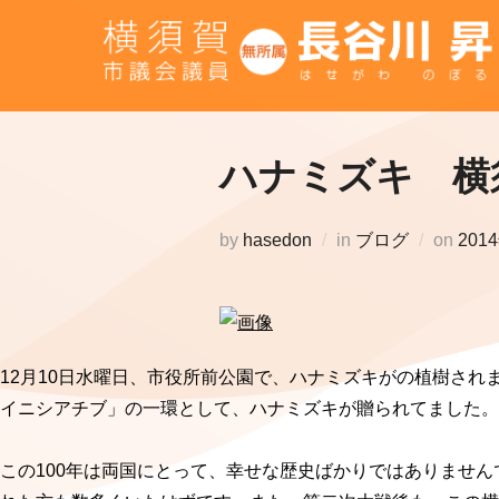
コ
ン
テ
ン
ツ
ハナミズキ 横
へ
ス
キ
投
by
hasedon
in
ブログ
on
201
ッ
稿
プ
日:
12月10日水曜日、市役所前公園で、ハナミズキがの植樹され
イニシアチブ」の一環として、ハナミズキが贈られてました。
この100年は両国にとって、幸せな歴史ばかりではありませ