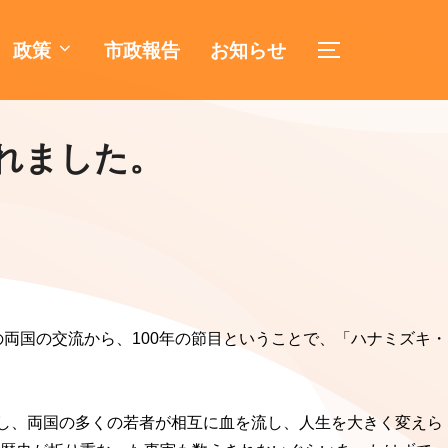
政策
市政報告
お知らせ
サイドバーとナ
れました。
両国の交流から、100年の節目ということで、「ハナミズキ・
対し、両国の多くの若者が相互に血を流し、人生を大きく変えら