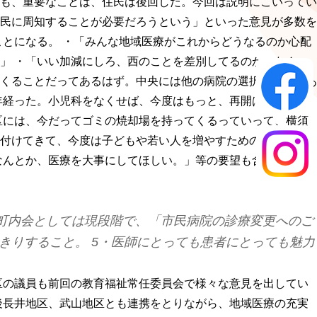
も、重要なことは、住民は後回しだ。今回は説明にこいってい
民に周知することが必要だろうという」といった意見が多数を
とになる。 ・「みんな地域医療がこれからどうなるのか心配
」 ・「いい加減にしろ、西のことを差別してるのか。なん
くることだってあるはず。中央には他の病院の選択肢だってあ
年経った。小児科をなくせば、今度はもっと、再開は難しくな
区には、今だってゴミの焼却場を持ってくるっていって、横須
付けてきて、今度は子どもや若い人を増やすための環境を薄く
なんとか、医療を大事にしてほしい。」等の要望も含め、次の
 町内会としては現段階で、「市民病院の診療変更へのご
きりすること。 5・医師にとっても患者にとっても魅力
区の議員も前回の教育福祉常任委員会で様々な意見を出してい
後長井地区、武山地区とも連携をとりながら、地域医療の充実