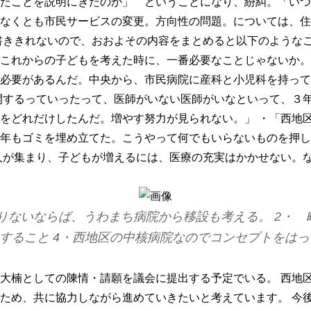
たことを説明にきたのか」 ということになり、紛糾。「いつ
なくとも市民サービスの変更。方向性の問題。については、住
書ききれないので、おおよその内容をまとめると以下のようなこ
これからの子どもを考えた時に、一番必要なことじゃないか。
必要があるんだ。中央から、市民病院に産科と小児科を持って
開するっていったって、医師がいない医師がいなといって、３
をどれだけしたんだ。増やす努力が見られない。」 ・「西地
年もゴミを埋め立てた。こうやって何でもいらないものを押し
人が集まり、子どもが増えるには、医療の充実はかかせない。
りないならば、うわまち病院から移設も考える。 2・
すること 4・西地区の中核病院なのでコンセプトをはっ
大楠としての陳情・請願を議会に提出する予定でいる。 西地
ため、共に協力しながら進めていきたいと考えています。 今