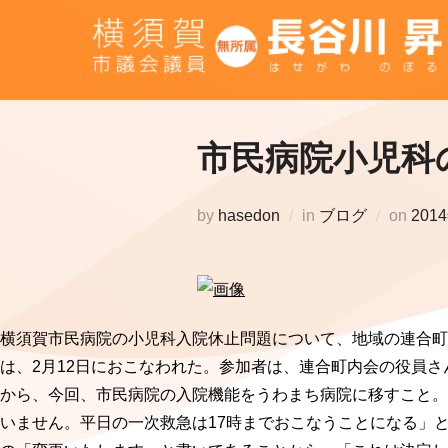
コ
ン
テ
ン
ツ
市民病院小児科
へ
ス
キ
投
by
hasedon
in
ブログ
on
201
ッ
稿
プ
日:
横須賀市民病院の小児科入院休止問題について、地域の連合
は、2月12日におこなわれた。参加者は、連合町内会の役員
から、今回、市民病院の入院機能をうわまち病院に移すこと。外
いません。平日の一次救急は17時までおこなうことになる」