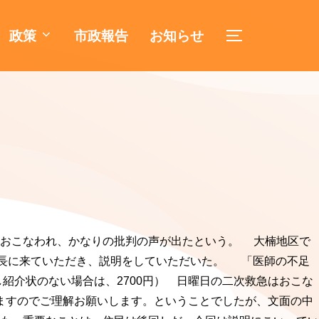
政策
市政報告
お知らせ
サイドバーとナ
におこなわれ、かなりの批判の声が出たという。 大楠地区で
係長に来ていただき、説明をしていただいた。 「医師の不足
紹介状のない場合は、2700円） 日曜日の二次救急はおこな
りますのでご理解お願いします。ということでしたが、文面の中