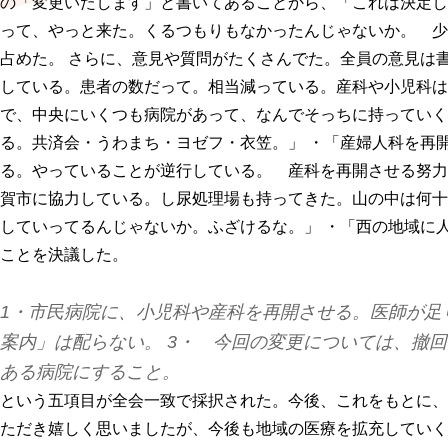
の「変更いたします」と書いてあることから、「これは決定し
って、やっと来た。くるつもりもなかったんじゃないか。 少
占めた。 さらに、意見や質問がたくさんでた。全員の意見は
している。患者の数だって。相当減っている。産科や小児科は
で、中央にいくつも病院があって、なんでそっちに持っていく
る。共済会・うわまち・ヨゼフ・衣笠。」 ・「産婦人科を再
る。やっていることが逆行している。 産科を再開させる努力
賀市に協力している。し尿処理場も持ってきた。山の中は何十
していってるんじゃないか。ふざけるな。」 ・「西の地域に
ことを決議した。
1・市民病院に、小児科や産科を再開させる。医師が足
案内」は配らない。 3・ 今回の変更については、撤回
ある病院にすること。
という五項目が全会一致で採択された。今後、これをもとに、
ただき嬉しく思いましたが、今後も地域の医療を拡充していく