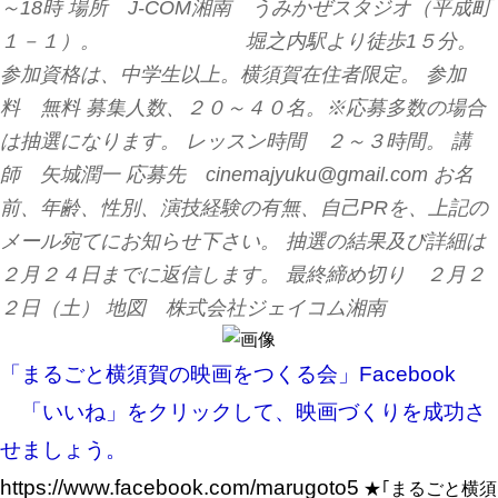
～18時 場所 J-COM湘南 うみかぜスタジオ（平成町
１－１）。 堀之内駅より徒歩1５分。
参加資格は、中学生以上。横須賀在住者限定。 参加
料 無料 募集人数、２０～４０名。※応募多数の場合
は抽選になります。 レッスン時間 ２～３時間。 講
師 矢城潤一 応募先 cinemajyuku@gmail.com お名
前、年齢、性別、演技経験の有無、自己PRを、上記の
メール宛てにお知らせ下さい。 抽選の結果及び詳細は
２月２４日までに返信します。 最終締め切り ２月２
２日（土） 地図
株式会社ジェイコム湘南
「まるごと横須賀の映画をつくる会」Facebook
「いいね」をクリックして、映画づくりを成功さ
せましょう。
https://www.facebook.com/marugoto5
★｢まるごと横須