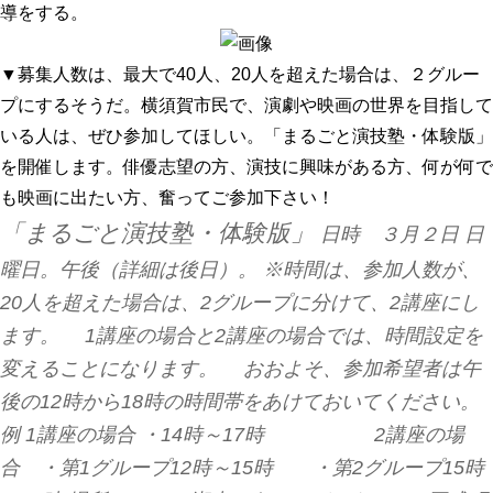
導をする。
▼募集人数は、最大で40人、20人を超えた場合は、２グルー
プにするそうだ。横須賀市民で、演劇や映画の世界を目指して
いる人は、ぜひ参加してほしい。「まるごと演技塾・体験版」
を開催します。俳優志望の方、演技に興味がある方、何が何で
も映画に出たい方、奮ってご参加下さい！
「まるごと演技塾・体験版」
日時 ３月２日 日
曜日。午後（詳細は後日）。 ※時間は、参加人数が、
20人を超えた場合は、2グループに分けて、2講座にし
ます。 1講座の場合と2講座の場合では、時間設定を
変えることになります。 おおよそ、参加希望者は午
後の12時から18時の時間帯をあけておいてください。
例 1講座の場合 ・14時～17時 2講座の場
合 ・第1グループ12時～15時 ・第2グループ15時