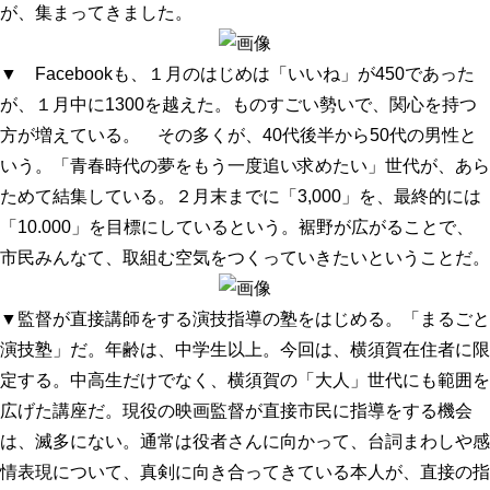
が、集まってきました。
▼ Facebookも、１月のはじめは「いいね」が450であった
が、１月中に1300を越えた。ものすごい勢いで、関心を持つ
方が増えている。 その多くが、40代後半から50代の男性と
いう。「青春時代の夢をもう一度追い求めたい」世代が、あら
ためて結集している。２月末までに「3,000」を、最終的には
「10.000」を目標にしているという。裾野が広がることで、
市民みんなて、取組む空気をつくっていきたいということだ。
▼監督が直接講師をする演技指導の塾をはじめる。「まるごと
演技塾」だ。年齢は、中学生以上。今回は、横須賀在住者に限
定する。中高生だけでなく、横須賀の「大人」世代にも範囲を
広げた講座だ。現役の映画監督が直接市民に指導をする機会
は、滅多にない。通常は役者さんに向かって、台詞まわしや感
情表現について、真剣に向き合ってきている本人が、直接の指