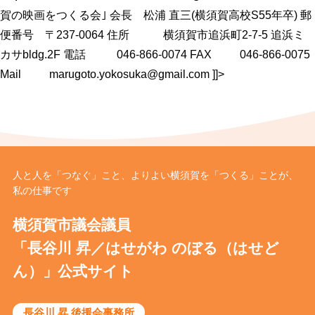
賀の映画をつくる会｣ 会長 松浦 直三(横須賀高校S55年卒) 郵
便番号 〒237-0064 住所 横須賀市追浜町2-7-5 追浜ミ
カサbldg.2F 電話 046-866-0074 FAX 046-866-0075
Mail marugoto.yokosuka@gmail.com ]]>
人と人を「つなぐ」こと、よりよい横須賀を「つくる」ことが、
私の仕事です
横須賀市議会議員
「長谷川 昇／はせがわ のぼる（はせど
ん）」公式サイト
長谷川 昇 後援会事務所