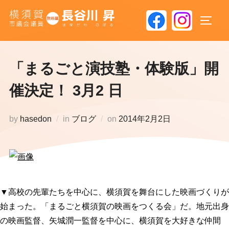
コ
ン
サイド
テ
ン
ツ
「まるごと演技塾・体験版」開
へ
催決定！ 3月2 日
ス
キ
投
by
hasedon
in
ブログ
on
2014年2月2日
ッ
稿
プ
日:
▼高校の先輩たちを中心に、横須賀を舞台にした映画づくりが
始まった。「まるごと横須賀の映画をつくる会」だ。地元出身
の映画監督、矢城潤一監督を中心に、横須賀を大好きな仲間