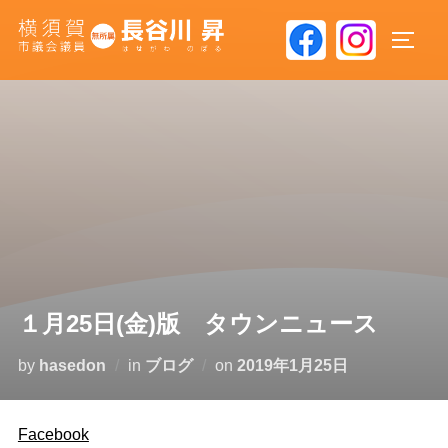
コ
ン
サイド
テ
ン
ツ
へ
ス
キ
ッ
プ
１月25日(金)版 タウンニュース
投
by
hasedon
in
ブログ
on
2019年1月25日
稿
日:
Facebook